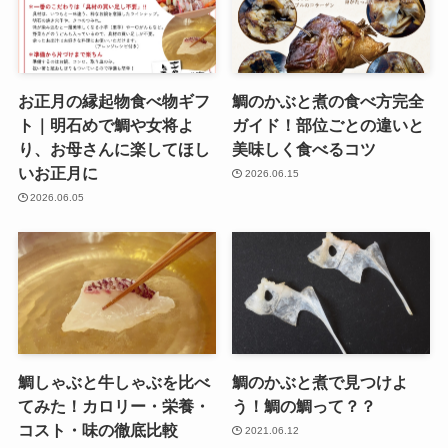
お正月の縁起物食べ物ギフ
鯛のかぶと煮の食べ方完全
ト｜明石めで鯛や女将よ
ガイド！部位ごとの違いと
り、お母さんに楽してほし
美味しく食べるコツ
いお正月に
2026.06.15
2026.06.05
鯛しゃぶと牛しゃぶを比べ
鯛のかぶと煮で見つけよ
てみた！カロリー・栄養・
う！鯛の鯛って？？
コスト・味の徹底比較
2021.06.12