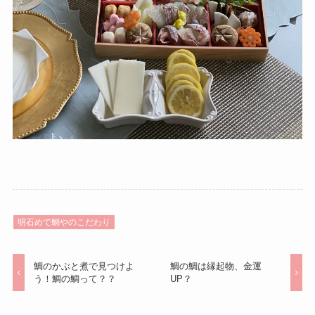
明石めで鯛やのこだわり
鯛のかぶと煮で見つけよ
鯛の鯛は縁起物、金運
う！鯛の鯛って？？
UP？