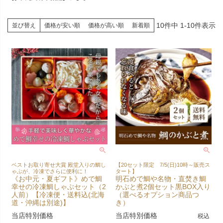
10
件中
1
-
10
件表示
並び替え
価格が安い順
価格が高い順
新着順
ベストお取り寄せ大賞 殿堂入りの鯛し
【20セット限定 7/5(日)10時～販売ス
ゃぶが、冷凍でさらに便利に！
タート】
《お中元・夏ギフト》めで鯛
明石めで鯛や名物・直焚き鯛
幸せの冷凍鯛しゃぶセット（2
かぶと煮2個セット黒BOX入り
人前）【冷凍便・送料込(北海
（選べるオプション商品つ
道・沖縄は別途)】
き）
当店特別価格
当店特別価格
税込