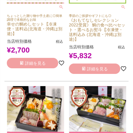
ちょっとした贈り物や手土産に◎簡単
季節のご挨拶やギフトにも◎
調理で本格的なお味
《おもてなしセレクション
幸せの鯛めしセット【冷凍
2022受賞》 鯛の食べ比べセッ
便・送料込(北海道・沖縄は別
ト・選べるお熨斗【冷凍便・
途)】
送料込み (北海道・沖縄は別
途)】
当店特別価格
税込
当店特別価格
税込
¥
2,700
¥
5,832
詳細を見る
詳細を見る