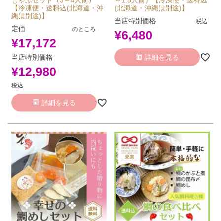
しゃぶセット（3～4人前）
～1.5人前）【冷凍便・送料込
【冷凍便・送料込(北海道・沖
(北海道・沖縄は別途)】
縄は別途)】
当店特別価格
税込
定価
のところ
¥
6,480
¥
17,172
当店特別価格
詳細を見る
¥
12,980
税込
詳細を見る