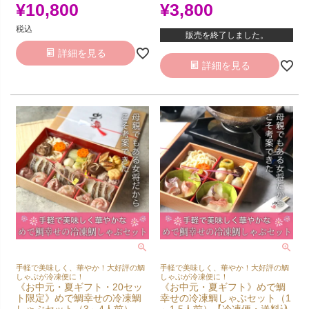
¥
10,800
¥
3,800
税込
販売を終了しました。
詳細を見る
詳細を見る
手軽で美味しく、華やか！大好評の鯛
手軽で美味しく、華やか！大好評の鯛
しゃぶが冷凍便に！
しゃぶが冷凍便に！
《お中元・夏ギフト・20セッ
《お中元・夏ギフト》めで鯛
ト限定》めで鯛幸せの冷凍鯛
幸せの冷凍鯛しゃぶセット（1