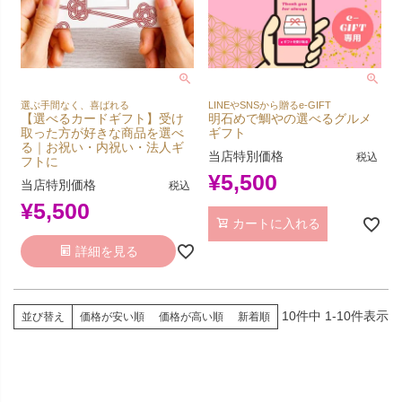
選ぶ手間なく、喜ばれる
LINEやSNSから贈るe-GIFT
【選べるカードギフト】受け
明石めで鯛やの選べるグルメ
取った方が好きな商品を選べ
ギフト
る｜お祝い・内祝い・法人ギ
当店特別価格
税込
フトに
¥
5,500
当店特別価格
税込
¥
5,500
カートに入れる
詳細を見る
10
件中
1
-
10
件表示
並び替え
価格が安い順
価格が高い順
新着順