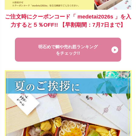
ご注文時にクーポンコード「 medetai2026s 」を入
力すると５％OFF!! 【早割期間：7月7日まで】
明石めで鯛や売れ筋ランキング
をチェック!!