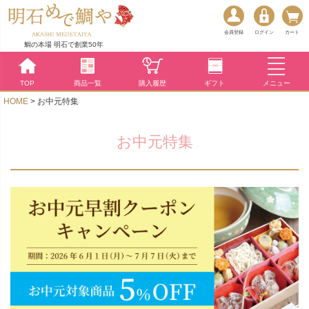
会員登録
ログイン
カート
鯛の本場 明石で創業50年
TOP
商品一覧
購入履歴
ギフト
メニュー
HOME
お中元特集
お中元特集