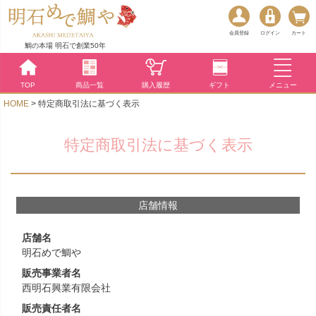
会員登録
ログイン
カート
鯛の本場 明石で創業50年
TOP
商品一覧
購入履歴
ギフト
メニュー
HOME
特定商取引法に基づく表示
特定商取引法に基づく表示
店舗情報
店舗名
明石めで鯛や
販売事業者名
西明石興業有限会社
販売責任者名