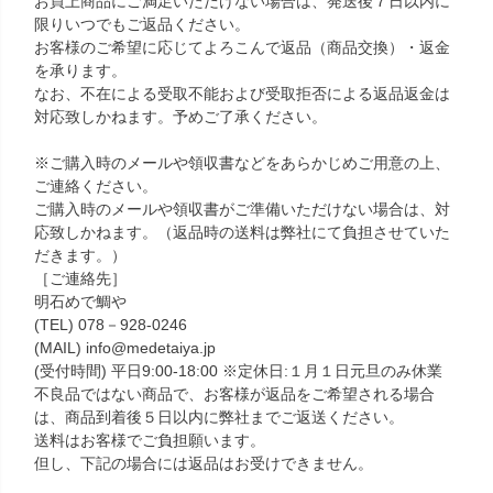
お買上商品にご満足いただけない場合は、発送後７日以内に
限りいつでもご返品ください。
お客様のご希望に応じてよろこんで返品（商品交換）・返金
を承ります。
なお、不在による受取不能および受取拒否による返品返金は
対応致しかねます。予めご了承ください。
※ご購入時のメールや領収書などをあらかじめご用意の上、
ご連絡ください。
ご購入時のメールや領収書がご準備いただけない場合は、対
応致しかねます。（返品時の送料は弊社にて負担させていた
だきます。）
［ご連絡先］
明石めで鯛や
(TEL) 078－928-0246
(MAIL) info@medetaiya.jp
(受付時間) 平日9:00-18:00 ※定休日:１月１日元旦のみ休業
不良品ではない商品で、お客様が返品をご希望される場合
は、商品到着後５日以内に弊社までご返送ください。
送料はお客様でご負担願います。
但し、下記の場合には返品はお受けできません。