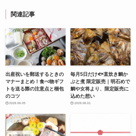
関連記事
出産祝いを郵送するときの
毎月5日だけ🐟直炊き鯛か
マナーまとめ！食べ物ギフ
ぶと煮 限定販売｜明石めで
トを送る際の注意点と梱包
鯛や女将より、限定販売に
のコツ
込めた想い
2026.06.05
2026.06.01