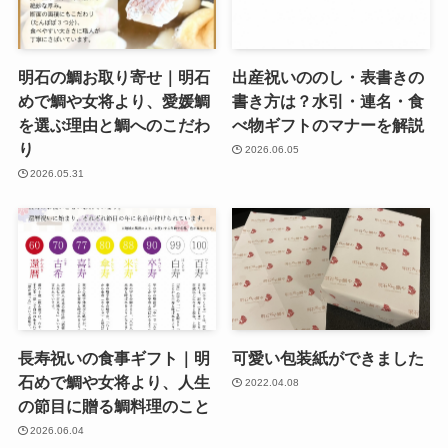
明石の鯛お取り寄せ｜明石
出産祝いののし・表書きの
めで鯛や女将より、愛媛鯛
書き方は？水引・連名・食
を選ぶ理由と鯛へのこだわ
べ物ギフトのマナーを解説
り
2026.06.05
2026.05.31
長寿祝いの食事ギフト｜明
可愛い包装紙ができました
石めで鯛や女将より、人生
2022.04.08
の節目に贈る鯛料理のこと
2026.06.04