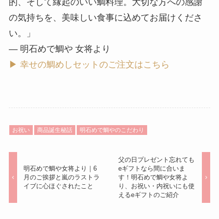
的、そして縁起のいい鯛料理。大切な方への感謝
の気持ちを、美味しい食事に込めてお届けくださ
い。」
— 明石めで鯛や 女将より
▶ 幸せの鯛めしセットのご注文はこちら
お祝い
商品誕生秘話
明石めで鯛やのこだわり
父の日プレゼント忘れても
明石めで鯛や女将より｜6
eギフトなら間に合いま
月のご挨拶と嵐のラストラ
す！明石めで鯛や女将よ
イブに心ほぐされたこと
り、お祝い・内祝いにも使
えるeギフトのご紹介