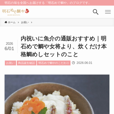
明石の味を全国へお届けする「明石めで鯛や」のブログです。
ホーム
お祝い
内祝いに魚介の通販おすすめ｜明
2026
石めで鯛や女将より、炊くだけ本
6/01
格鯛めしセットのこと
2026.06.01
お祝い
商品誕生秘話
明石めで鯛やのこだわり