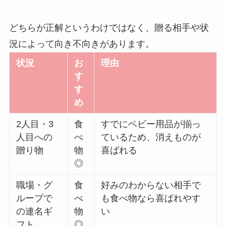
どちらが正解というわけではなく、贈る相手や状
況によって向き不向きがあります。
状況
お
理由
す
す
め
2人目・3
食
すでにベビー用品が揃っ
人目への
べ
ているため、消えものが
贈り物
物
喜ばれる
◎
職場・グ
食
好みのわからない相手で
ループで
べ
も食べ物なら喜ばれやす
の連名ギ
物
い
フト
◎