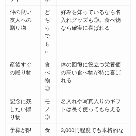
仲の良い
ど
好みを知っているなら名
友人への
ち
入れグッズも◎。食べ物
贈り物
ら
なら確実に喜ばれる
で
も
○
産後すぐ
食
体の回復に役立つ栄養価
の贈り物
べ
の高い食べ物が特に喜ば
物
れる
◎
記念に残
モ
名入れや写真入りのギフ
したい贈
ノ
トは長く使ってもらえる
り物
◎
予算が限
食
3,000円程度でも本格的な