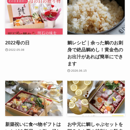
2022母の日
鯛レシピ｜余った鯛のお刺
身で絶品鯛めし！黄金色の
2022.05.08
お出汁があれば簡単にでき
ます
2026.06.15
新築祝いに食べ物ギフトは
お中元に鯛しゃぶセットを