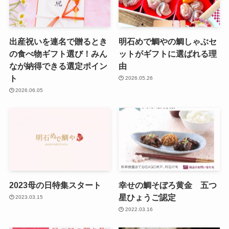
出産祝いを連名で贈るとき
明石めで鯛やの鯛しゃぶセ
の食べ物ギフト選び！みん
ットがギフトに選ばれる理
なが納得できる選定ポイン
由
ト
2026.05.26
2026.06.05
2023母の日特集スタート
幸せの鯛そぼろ黄金 五つ
星ひょうご認定
2023.03.15
2022.03.16