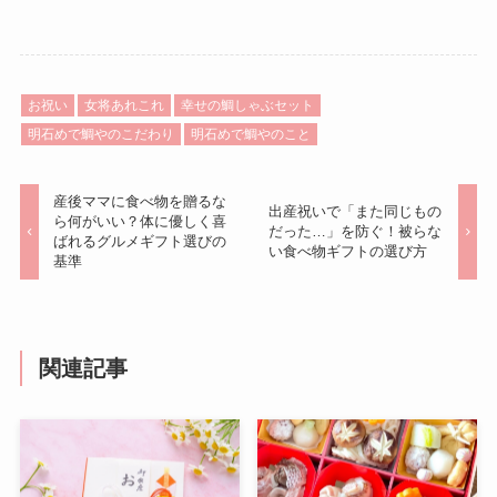
お祝い
女将あれこれ
幸せの鯛しゃぶセット
明石めで鯛やのこだわり
明石めで鯛やのこと
産後ママに食べ物を贈るな
出産祝いで「また同じもの
ら何がいい？体に優しく喜
だった…」を防ぐ！被らな
ばれるグルメギフト選びの
い食べ物ギフトの選び方
基準
関連記事