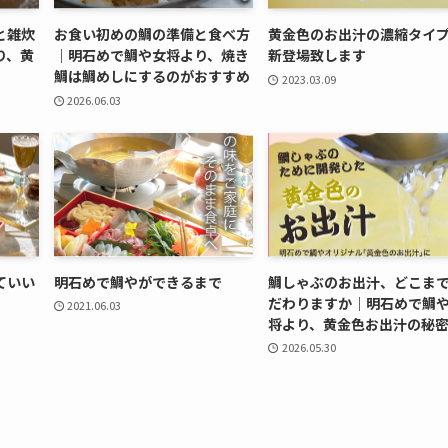
と雑炊
お食い初めの鯛の準備と食べ方
黄金色のお出汁の濃縮タイ
り、黄
｜明石めで鯛や女将より、焼き
新登場致します
鯛は鯛めしにするのがおすすめ
2023.03.09
2026.06.03
ていい
明石めで鯛やができるまで
鯛しゃぶのお出汁、どこま
だわりますか｜明石めで鯛
2021.06.03
将より、黄金色お出汁の秘
2026.05.30