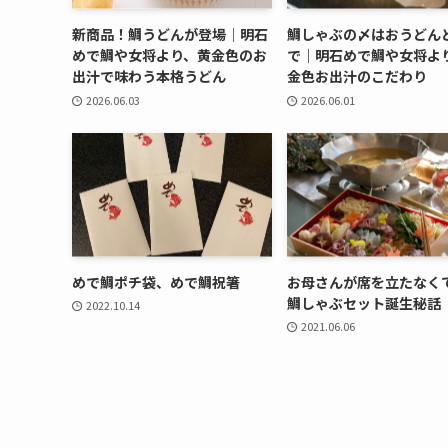
新商品！鯛うどんが登場｜明石
鯛しゃぶの〆はおうどん
めで鯛や女将より、黄金色のお
で｜明石めで鯛や女将よ
出汁で味わう本格うどん
金色お出汁のこだわり
2026.06.03
2026.06.01
めで鯛ポチ袋、めで鯛祝箸
お母さんが席を立たなく
鯛しゃぶセット誕生秘話
2022.10.14
2021.06.06