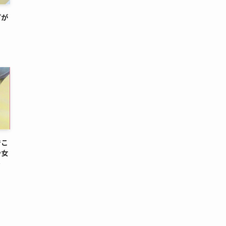
プが
でこ
や女
密