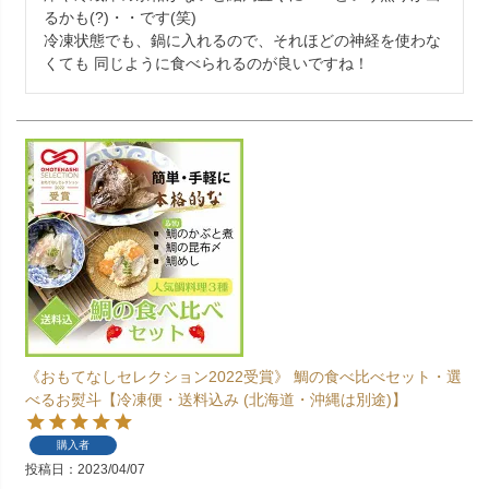
るかも(?)・・です(笑)

冷凍状態でも、鍋に入れるので、それほどの神経を使わな
くても 同じように食べられるのが良いですね！
《おもてなしセレクション2022受賞》 鯛の食べ比べセット・選
べるお熨斗【冷凍便・送料込み (北海道・沖縄は別途)】
購入者
投稿日
2023/04/07