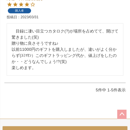
購入者
投稿日
2023/03/31
　目録に凄い目立つカタロク(?)が場所を占めてて、開けて
驚きました(笑)

贈り物に良さそうですね♪

以前11000円のギフトを購入しましたが、違いがよく分か
らず(ｽﾐﾏｾﾝ）このギフトラッピング代か、値上げをしたの
か・・どうなんでしょう!?(笑)

5
件中
1
-
5
件表示
ペー
ジト