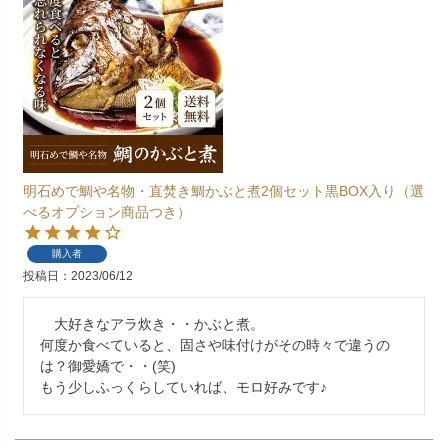
明石めで鯛や名物・直焚き鯛かぶと煮2個セット黒BOX入り（選
べるオプション商品つき）
購入者
投稿日
2023/06/12
　大好きなアラ炊き・・かぶと煮。

何度か食べていると、固さや味付けがその時々で違うの
は？御愛嬌で・・(笑)

もう少しふっくらしていれば、モロ好みです♪