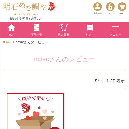
会員登録
ログイン
カート
鯛の本場 明石で創業50年
TOP
商品一覧
購入履歴
ギフト
メニュー
HOME
rictacさんのレビュー
rictacさんのレビュー
5
件中
1
-
5
件表示