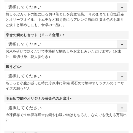
(
必
鯛しゃぶカットの際に出る切り落としを真空包装。 そのままでも◎塩昆布
須
とオリーブオイル、キムチなど和え物にもアレンジ自由◎ 黄金色のお出汁
)
と炊くと鯛めしにも、食卓の一品に。
幸せの鯛めしセット（２～３合用）
(
必
お米を研いで炊くだけで本格的な鯛めしをお楽しみいただけます♪（お出
須
汁、鯛切り身、花人参付き）
)
鯛うどん
(
必
ちょっと小腹が減った時に冷凍庫に常備 明石めで鯛やオリジナルのミニサ
須
イズの鯛うどん
)
明石めで鯛やオリジナル黄金色のお出汁
(
必
冷凍保存で１年保存可☆お鍋やお吸い物はもちろん、なんでも使える万能出
須
汁！
)