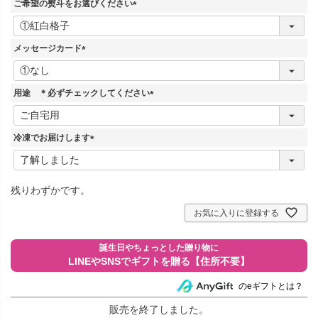
ご希望の熨斗をお選びください
(
必
須
メッセージカード
)
(
必
須
用途 ＊必ずチェックしてください
)
(
必
須
冷凍でお届けします
)
(
必
須
残りわずかです。
)
お気に入りに登録する
のeギフトとは？
販売を終了しました。