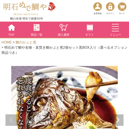
会員登録
ログイン
カート
鯛の本場 明石で創業50年
TOP
商品一覧
購入履歴
ギフト
メニュー
HOME
鯛のかぶと煮
明石めで鯛や名物・直焚き鯛かぶと煮2個セット黒BOX入り（選べるオプション
商品つき）