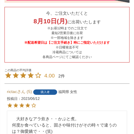
今、ご注文いただくと
8
月
10
日(
月
)
に出荷いたします
※お昼12時までのご注文で
最短2営業日後に出荷
※一部地域を除きます
※配送希望日は【ご注文手続き】時にご指定いただけます
※日曜発送不可
冷蔵商品については
各商品ページにてご確認ください
4.00
2
rictac
5
福岡県
女性
購入者
投稿日
2023/06/12
　大好きなアラ炊き・・かぶと煮。

何度か食べていると、固さや味付けがその時々で違うの
は？御愛嬌で・・(笑)
