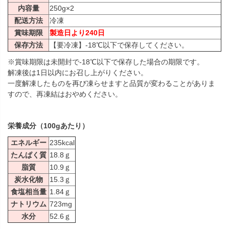
内容量
250g×2
配送方法
冷凍
賞味期限
製造日より240日
保存方法
【要冷凍】-18℃以下で保存してください。
※賞味期限は未開封で-18℃以下で保存した場合の期限です。
解凍後は1日以内にお召し上がりください。
一度解凍したものを再び凍らせますと品質が変わることがありま
すので、再凍結はおやめください。
栄養成分（100gあたり）
エネルギー
235kcal
たんぱく質
18.8ｇ
脂質
10.9ｇ
炭水化物
15.3ｇ
食塩相当量
1.84ｇ
ナトリウム
723mg
水分
52.6ｇ