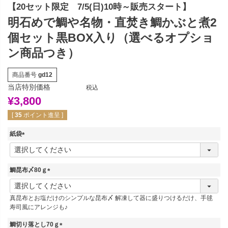
【20セット限定 7/5(日)10時～販売スタート】
明石めで鯛や名物・直焚き鯛かぶと煮2
個セット黒BOX入り（選べるオプショ
ン商品つき）
商品番号
gd12
当店特別価格
税込
¥
3,800
[
35
ポイント進呈 ]
紙袋
(
必
須
鯛昆布〆80ｇ
)
(
必
真昆布とお塩だけのシンプルな昆布〆 解凍して器に盛りつけるだけ、手毬
須
寿司風にアレンジも♪
)
鯛切り落とし70ｇ