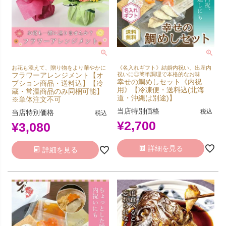
お花も添えて、贈り物をより華やかに
《名入れギフト》結婚内祝い、出産内
フラワーアレンジメント【オ
祝いに◎簡単調理で本格的なお味
幸せの鯛めしセット《内祝
プション商品・送料込】【冷
用》【冷凍便・送料込(北海
蔵・常温商品のみ同梱可能】
道・沖縄は別途)】
※単体注文不可
当店特別価格
税込
当店特別価格
税込
¥
2,700
¥
3,080
詳細を見る
詳細を見る