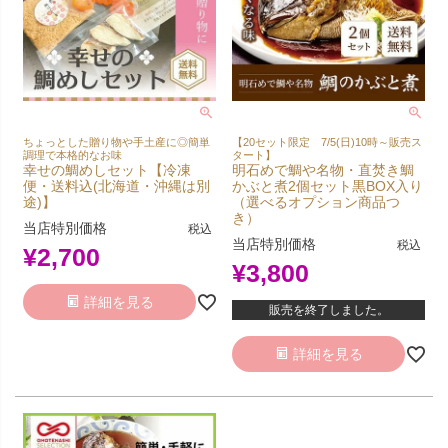
ちょっとした贈り物や手土産に◎簡単
【20セット限定 7/5(日)10時～販売ス
調理で本格的なお味
タート】
幸せの鯛めしセット【冷凍
明石めで鯛や名物・直焚き鯛
便・送料込(北海道・沖縄は別
かぶと煮2個セット黒BOX入り
途)】
（選べるオプション商品つ
き）
当店特別価格
税込
当店特別価格
税込
¥
2,700
¥
3,800
詳細を見る
販売を終了しました。
詳細を見る