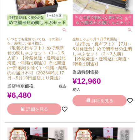
生鯛しゃぶ６月１日予約開始！
いつまでも元気でいてね。その願い
《お中元・夏ギフト》【7月～
を、美味しい贈り物に。
《敬老の日ギフト》めで鯛幸
8月発送分】めで鯛幸せの生鯛
せの鯛しゃぶセット（1～1.5
しゃぶセット（2～3人前）
人前）【冷蔵発送・送料込(北
【冷蔵発送・送料込(北海道・
海道・沖縄は別途)】※北海道
沖縄は別途)】
(一部地域を除く)・沖縄・離島
当店特別価格
のお届け不可《2026年9月17
日～9月19日当店より発送》
¥
12,960
当店特別価格
税込
税込
¥
6,480
詳細を見る
詳細を見る