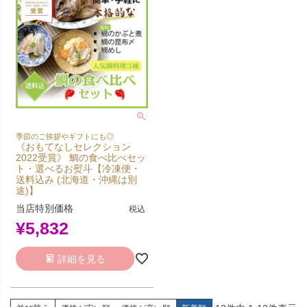
季節のご挨拶やギフトにも◎
《おもてなしセレクション
2022受賞》 鯛の食べ比べセッ
ト・選べるお熨斗【冷凍便・
送料込み (北海道・沖縄は別
途)】
当店特別価格
税込
¥
5,832
詳細を見る