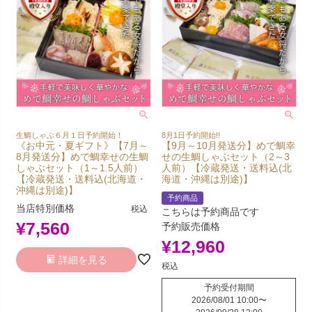
生鯛しゃぶ６月１日予約開始！
8月1日予約開始!!
《お中元・夏ギフト》【7月～
【9月～10月発送分】めで鯛幸
8月発送分】めで鯛幸せの生鯛
せの生鯛しゃぶセット（2～3
しゃぶセット（1～1.5人前）
人前）【冷蔵発送・送料込(北
【冷蔵発送・送料込(北海道・
海道・沖縄は別途)】
沖縄は別途)】
予約商品
当店特別価格
税込
こちらは予約商品です
¥
7,560
予約販売価格
¥
12,960
詳細を見る
税込
予約受付期間
2026/08/01 10:00
〜