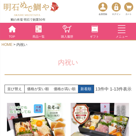
会員登録
ログイン
カート
鯛の本場 明石で創業50年
TOP
商品一覧
購入履歴
ギフト
メニュー
HOME
内祝い
内祝い
13
件中
1
-
13
件表示
並び替え
価格が安い順
価格が高い順
新着順