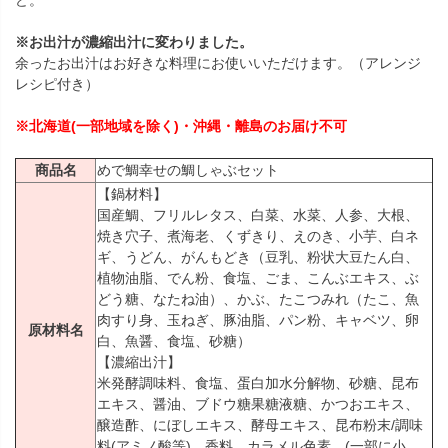
※お出汁が濃縮出汁に変わりました。
余ったお出汁はお好きな料理にお使いいただけます。（アレンジ
レシピ付き）
※北海道(一部地域を除く)・沖縄・離島のお届け不可
商品名
めで鯛幸せの鯛しゃぶセット
【鍋材料】
国産鯛、フリルレタス、白菜、水菜、人参、大根、
焼き穴子、煮海老、くずきり、えのき、小芋、白ネ
ギ、うどん、がんもどき（豆乳、粉状大豆たん白、
植物油脂、でん粉、食塩、ごま、こんぶエキス、ぶ
どう糖、なたね油）、かぶ、たこつみれ（たこ、魚
肉すり身、玉ねぎ、豚油脂、パン粉、キャベツ、卵
原材料名
白、魚醤、食塩、砂糖）
【濃縮出汁】
米発酵調味料、食塩、蛋白加水分解物、砂糖、昆布
エキス、醤油、ブドウ糖果糖液糖、かつおエキス、
醸造酢、にぼしエキス、酵母エキス、昆布粉末/調味
料(アミノ酸等)、香料、カラメル色素、(一部に小