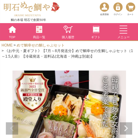
会員登録
ログイン
カート
鯛の本場 明石で創業50年
TOP
商品一覧
購入履歴
ギフト
メニュー
HOME
めで鯛幸せの鯛しゃぶセット
《お中元・夏ギフト》【7月～8月発送分】めで鯛幸せの生鯛しゃぶセット（1
～1.5人前）【冷蔵発送・送料込(北海道・沖縄は別途)】