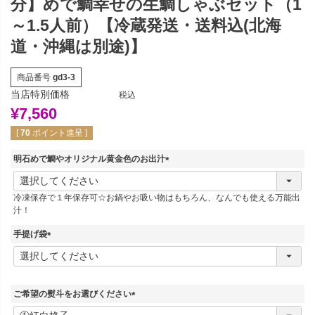
分】めで鯛幸せの生鯛しゃぶセット（1
～1.5人前）【冷蔵発送・送料込(北海
道・沖縄は別途)】
商品番号
gd3-3
当店特別価格
税込
¥
7,560
[
70
ポイント進呈 ]
明石めで鯛やオリジナル黄金色のお出汁
(
必
冷凍保存で１年保存可☆お鍋やお吸い物はもちろん、なんでも使える万能出
須
汁！
)
手提げ袋
(
必
須
)
ご希望の熨斗をお選びください
(