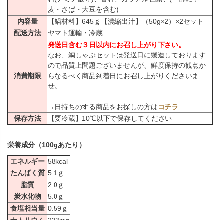
麦・さば・大豆を含む)
内容量
【鍋材料】645ｇ【濃縮出汁】（50g×2）×2セット
配送方法
ヤマト運輸・冷蔵
発送日含む３日以内にお召し上がり下さい。
なお、鯛しゃぶセットは発送日に製造しております
ので品質上問題ございませんが、鮮度保持の観点か
消費期限
らなるべく商品到着日にお召し上がりくださいま
せ。
→日持ちのする商品をお探しの方は
コチラ
保存方法
【要冷蔵】10℃以下で保存してください
栄養成分（100gあたり）
エネルギー
58kcal
たんぱく質
5.1ｇ
脂質
2.0ｇ
炭水化物
5.0ｇ
食塩相当量
0.59ｇ
ナトリウム
233mg