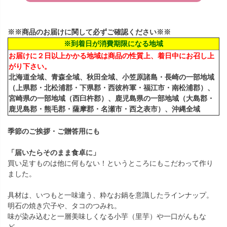
※※商品のお届けに関して必ずご確認ください※※
※到着日が消費期限になる地域
お届けに２日以上かかる地域は商品の性質上、着日中にお召し上
がり下さい。
北海道全域、青森全域、秋田全域、小笠原諸島・長崎の一部地域
（上県郡・北松浦郡・下県郡・西彼杵軍・福江市・南松浦郡）、
宮崎県の一部地域（西臼杵郡）、鹿児島県の一部地域（大島郡・
鹿児島郡・熊毛郡・薩摩郡・名瀬市・西之表市）、沖縄全域
季節のご挨拶・ご贈答用にも
「届いたらそのまま食卓に」
買い足すものは他に何もない！というところにもこだわって作り
ました。
具材は、いつもと一味違う、粋なお鍋を意識したラインナップ。
明石の焼き穴子や、タコのつみれ。
味が染み込むと一層美味しくなる小芋（里芋）や一口がんもな
ど。