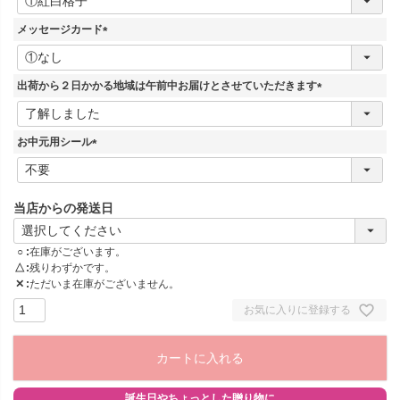
必
須
メッセージカード
)
(
必
須
出荷から２日かかる地域は午前中お届けとさせていただきます
)
(
必
須
お中元用シール
)
(
必
須
当店からの発送日
)
○
在庫がございます。
△
残りわずかです。
✕
ただいま在庫がございません。
お気に入りに登録する
カートに入れる