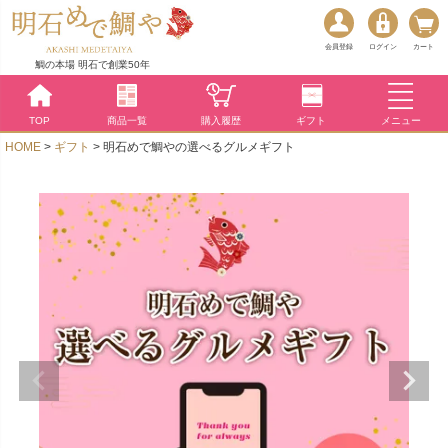
会員登録
ログイン
カート
鯛の本場 明石で創業50年
TOP
商品一覧
購入履歴
ギフト
メニュー
HOME
ギフト
明石めで鯛やの選べるグルメギフト