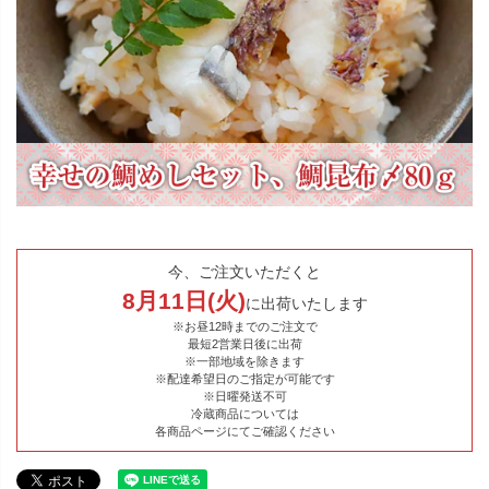
今、ご注文いただくと
8
月
11
日(
火
)
に出荷いたします
※お昼12時までのご注文で
最短2営業日後に出荷
※一部地域を除きます
※配達希望日のご指定が可能です
※日曜発送不可
冷蔵商品については
各商品ページにてご確認ください