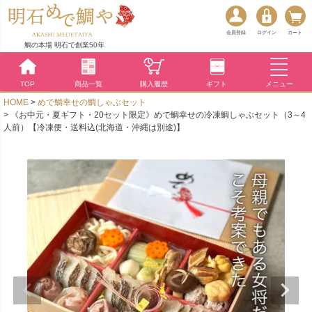
会員登録
ログイン
カート
鯛の本場 明石で創業50年
TOP
商品一覧
購入履歴
ギフト
メニュー
HOME
めで鯛幸せの鯛しゃぶセット
《お中元・夏ギフト・20セット限定》めで鯛幸せの冷凍鯛しゃぶセット（3～4
人前）【冷凍便・送料込(北海道・沖縄は別途)】