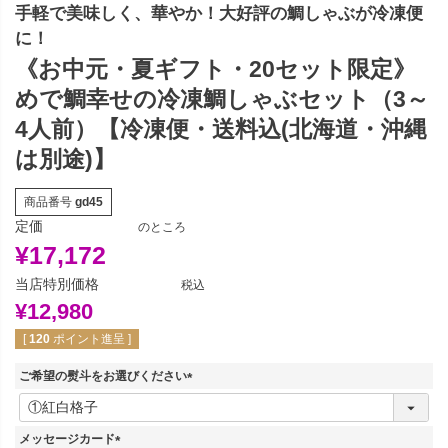
手軽で美味しく、華やか！大好評の鯛しゃぶが冷凍便
に！
《お中元・夏ギフト・20セット限定》
めで鯛幸せの冷凍鯛しゃぶセット（3～
4人前）【冷凍便・送料込(北海道・沖縄
は別途)】
商品番号
gd45
定価
のところ
¥
17,172
当店特別価格
税込
¥
12,980
[
120
ポイント進呈 ]
ご希望の熨斗をお選びください
(
必
須
メッセージカード