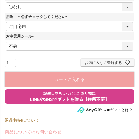
)
(
必
須
用途 ＊必ずチェックしてください
)
(
必
須
お中元用シール
)
(
必
須
)
お気に入りに登録する
カートに入れる
のeギフトとは？
返品特約について
商品についてのお問い合わせ