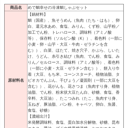
商品名
めで鯛幸せの冷凍鯛しゃぶセット
【鍋材料】
鯛（国産）、魚そうめん（魚肉（たち・はも）、卵
白、還元水あめ、食塩、みりん、くず粉、山芋粉／
加工でん粉、トレハロース、調味料（アミノ酸
等）、保存料（ソルビン酸（K））、着色料（一部に
小麦・卵・山芋・大豆・牛肉・ゼラチンを含
む））、白菜、ほたて、焼き穴子、かぶら、しいた
け、うどん、糸引き結び（魚肉、でん粉、食塩、み
りん／セルロース、調味料（アミノ酸等）、着色料
（一部に小麦・大豆・ゼラチン含む））、餅入り巾
着（大豆、もち米、コーンスターチ、植物油脂、タ
原材料名
ピオカでんぷん、干ぴょう／凝固剤（一部に大豆を
含む））、花がんも、花さつま（魚肉すり身、植物
油脂、でん粉、粉末状大豆たん白、砂糖、食塩、香
辛料、大豆油）、たこつみれ（たこ、魚肉すり身、
玉ねぎ、豚油脂、パン粉、キャベツ、卵白、魚醤、
食塩、砂糖）
【濃縮出汁】
米発酵調味料、食塩、蛋白加水分解物、砂糖、昆布