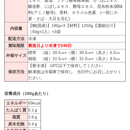
エキス、醤油、ブドウ糖果糖液糖、かつおエキス、
醸造酢、にぼしエキス、酵母エキス、昆布粉末/調味
料(アミノ酸等)、香料、カラメル色素、(一部に小
麦・さば・大豆を含む)
【鯛(国産)】190g×3【材料】1250g【濃縮出汁】
内容量
（50g×2入）×3袋
配送方法
冷凍
賞味期限
製造日より冷凍で240日
標準 （縦）20.5㎝×（横）30.5㎝×（高さ）6.0㎝
外箱サイズ
桐箱 （縦）21.5㎝×（横）31.0㎝×（高さ）8.0㎝
【要冷凍】-18℃以下で保存してください
保存方法
解凍後は冷蔵庫で保存し、当日中にお召し上がりく
ださい。
栄養成分（100gあたり）
エネルギー
69kcal
たんぱく質
5.1ｇ
脂質
2.6ｇ
炭水化物
6.4ｇ