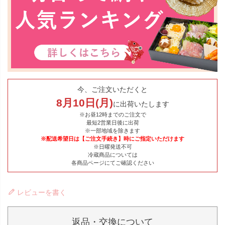
今、ご注文いただくと
8
月
10
日(
月
)
に出荷いたします
※お昼12時までのご注文で
最短2営業日後に出荷
※一部地域を除きます
※配送希望日は【ご注文手続き】時にご指定いただけます
※日曜発送不可
冷蔵商品については
各商品ページにてご確認ください
レビューを書く
返品・交換について